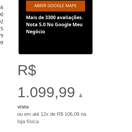
ABRIR GOOGLE MAPS
56
00
Mais de 3300 avaliações.
02
Nota 5.0 No Google Meu
25
Negócio
79
09
R$
1.099,99
à
vista
ou em até 12x de R$ 106,09 na
loja física