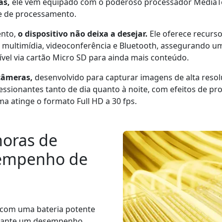
as,
ele vem equipado com o poderoso processador MediaTe
de de processamento.
ento,
o dispositivo não deixa a desejar.
Ele oferece recurs
 de multimídia, videoconferência e Bluetooth, assegurando 
el via cartão Micro SD para ainda mais conteúdo.
câmeras,
desenvolvido para capturar imagens de alta resol
essionantes tanto de dia quanto à noite, com efeitos de p
a atinge o formato Full HD a 30 fps.
horas de
sempenho de
com uma bateria potente
arante um desempenho