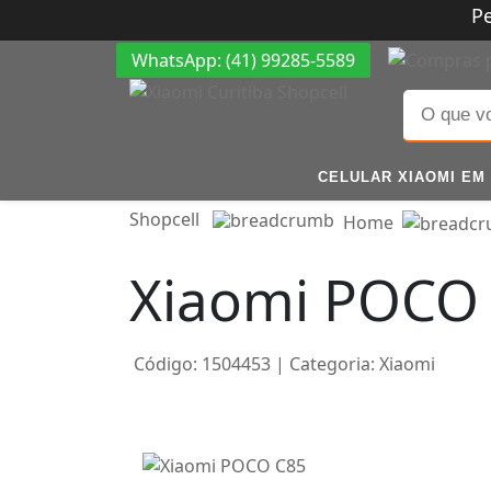
P
WhatsApp: (41) 99285-5589
CELULAR XIAOMI EM 
Shopcell
Home
Xiaomi POCO
Código:
1504453
| Categoria:
Xiaomi