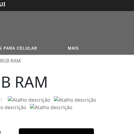
UI
S PARA CELULAR
MAIS
 8GB RAM
GB RAM
r:
e