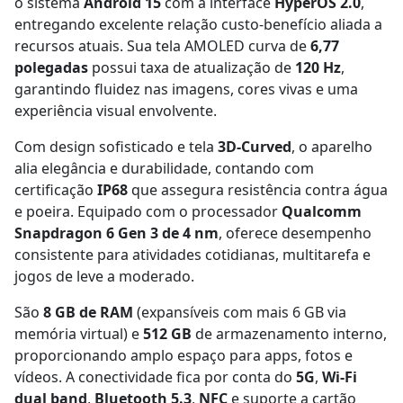
o sistema
Android 15
com a interface
HyperOS 2.0
,
entregando excelente relação custo-benefício aliada a
recursos atuais. Sua tela AMOLED curva de
6,77
polegadas
possui taxa de atualização de
120 Hz
,
garantindo fluidez nas imagens, cores vivas e uma
experiência visual envolvente.
Com design sofisticado e tela
3D-Curved
, o aparelho
alia elegância e durabilidade, contando com
certificação
IP68
que assegura resistência contra água
e poeira. Equipado com o processador
Qualcomm
Snapdragon 6 Gen 3 de 4 nm
, oferece desempenho
consistente para atividades cotidianas, multitarefa e
jogos de leve a moderado.
São
8 GB de RAM
(expansíveis com mais 6 GB via
memória virtual) e
512 GB
de armazenamento interno,
proporcionando amplo espaço para apps, fotos e
vídeos. A conectividade fica por conta do
5G
,
Wi-Fi
dual band
,
Bluetooth 5.3
,
NFC
e suporte a cartão