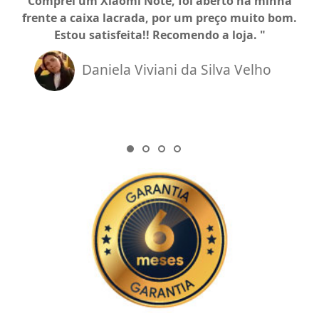
Comprei um Xiaomi Note, foi aberto na minha
a
frente a caixa lacrada, por um preço muito bom.
Estou satisfeita!! Recomendo a loja.
Daniela Viviani da Silva Velho