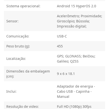
Sistema operacional:
Android 15 HyperOS 2.0
Acelerômetro; Proximidade;
Sensor:
Giroscópio; Bússola;
Impressão digital;
Comunicação:
USB-C
Peso bruto (g):
455
GPS; GLONASS; BeiDou;
Localização:
Galileo; QZSS
Dimensões da embalagem
9 x 6 x 18.1
(cm):
Adaptador de energia -
Inclui:
Cabo USB - Capinha -
Manual
Resolução de video:
Full HD (1080p) 30fps