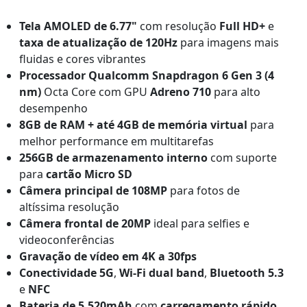
Tela AMOLED de 6.77"
com resolução
Full HD+
e
taxa de atualização de 120Hz
para imagens mais
fluidas e cores vibrantes
Processador Qualcomm Snapdragon 6 Gen 3 (4
nm)
Octa Core com GPU
Adreno 710
para alto
desempenho
8GB de RAM + até 4GB de memória virtual
para
melhor performance em multitarefas
256GB de armazenamento interno
com suporte
para
cartão Micro SD
Câmera principal de 108MP
para fotos de
altíssima resolução
Câmera frontal de 20MP
ideal para selfies e
videoconferências
Gravação de vídeo em 4K a 30fps
Conectividade 5G
,
Wi-Fi dual band
,
Bluetooth 5.3
e
NFC
Bateria de 5.520mAh
com
carregamento rápido