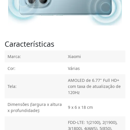
Características
Marca:
Xiaomi
Cor:
Várias
AMOLED de 6.77" Full HD+
Tela:
com taxa de atualização de
120Hz
Dimensões (largura x altura
9 x 6 x 18 cm
x profundidade):
FDD-LTE: 1(2100), 2(1900),
3(1800), 4(AWS), 5(850),