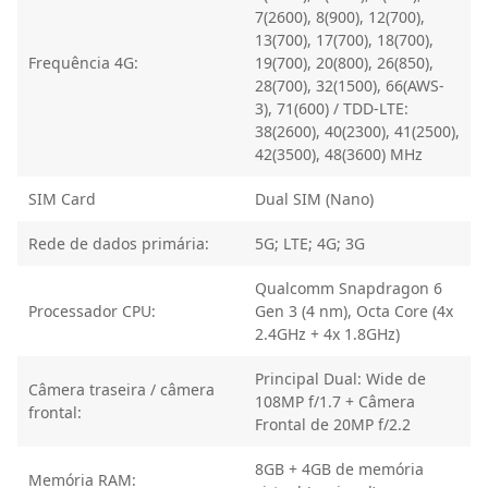
7(2600), 8(900), 12(700),
13(700), 17(700), 18(700),
Frequência 4G:
19(700), 20(800), 26(850),
28(700), 32(1500), 66(AWS-
3), 71(600) / TDD-LTE:
38(2600), 40(2300), 41(2500),
42(3500), 48(3600) MHz
SIM Card
Dual SIM (Nano)
Rede de dados primária:
5G; LTE; 4G; 3G
Qualcomm Snapdragon 6
Processador CPU:
Gen 3 (4 nm), Octa Core (4x
2.4GHz + 4x 1.8GHz)
Principal Dual: Wide de
Câmera traseira / câmera
108MP f/1.7 + Câmera
frontal:
Frontal de 20MP f/2.2
8GB + 4GB de memória
Memória RAM: